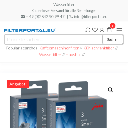
Zum
Wasserfilter
Kostenloser Versand für alle Bestellungen
Inhalt
+ 49 (0)2842 90 99 47 ||
info@filterportal.eu
springen
0
Filterportal
Wasserfilter
Suchen
Suchen
nach:
Popular searches:
Kaffeemaschinenfilter
//
Kühlschrankfilter
//
Wasserfilter
//
Haushalt
//
Angebot!