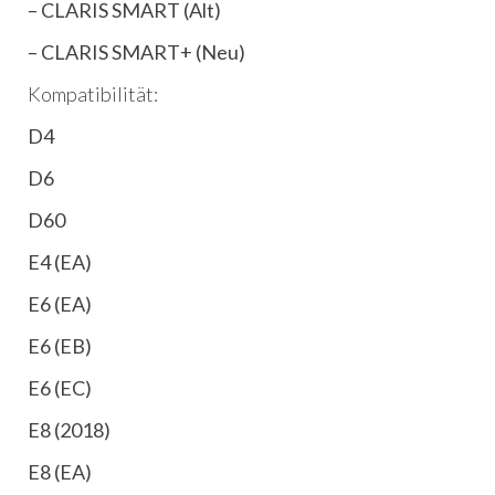
– CLARIS SMART (Alt)
Menge
– CLARIS SMART+ (Neu)
Kompatibilität:
D4
D6
D60
E4 (EA)
E6 (EA)
E6 (EB)
E6 (EC)
E8 (2018)
E8 (EA)