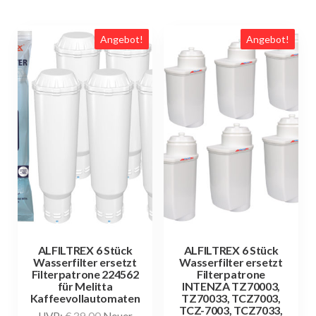
Angebot!
Angebot!
ALFILTREX 6 Stück
ALFILTREX 6 Stück
Wasserfilter ersetzt
Wasserfilter ersetzt
Filterpatrone 224562
Filterpatrone
für Melitta
INTENZA TZ70003,
Kaffeevollautomaten
TZ70033, TCZ7003,
TCZ-7003, TCZ7033,
Ursprünglicher
UVP:
€
39,00
Neuer