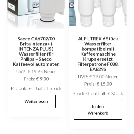
Saeco CA6702/00
ALFILTREX 6 Stück
Brita Intenza+ (
Wasserfilter
INTENZA PLUS )
kompatibel mit
Wasserfilter für
Kaffeemaschine
Philips – Saeco
Krups ersetzt
Kaffeevollautomaten
Filterpatrone F088,
EA829S
Ursprünglicher
UVP:
€
19,95
Neuer
Ursprüngliche
UVP:
€
39,00
Neuer
Preis
Aktueller
Preis:
€
9,00
Preis
Aktueller
Preis:
€
15,00
war:
Preis
Produkt enthält: 1
Stück
war:
Preis
€ 19,95
ist:
Produkt enthält: 6
Stück
€ 39,00
ist:
€ 9,00.
Weiterlesen
€ 15,00.
In den
Warenkorb