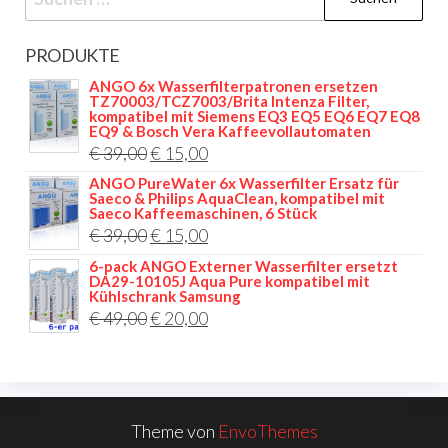
nach:
PRODUKTE
ANGO 6x Wasserfilterpatronen ersetzen
TZ70003/TCZ7003/Brita Intenza Filter,
kompatibel mit Siemens EQ3 EQ5 EQ6 EQ7 EQ8
EQ9 & Bosch Vera Kaffeevollautomaten
Ursprünglicher
Aktueller
€
39,00
€
15,00
Preis
Preis
ANGO PureWater 6x Wasserfilter Ersatz für
Saeco & Philips AquaClean, kompatibel mit
war:
ist:
Saeco Kaffeemaschinen, 6 Stück
Ursprünglicher
Aktueller
€
39,00
€
15,00
€ 39,00
€ 15,00.
Preis
Preis
6-pack ANGO Externer Wasserfilter ersetzt
DA29-10105J Aqua Pure kompatibel mit
war:
ist:
Kühlschrank Samsung
Ursprünglicher
Aktueller
€
49,00
€ 39,00
€
20,00
€ 15,00.
Preis
Preis
war:
ist:
€ 49,00
€ 20,00.
Theme von
EnvoThemes