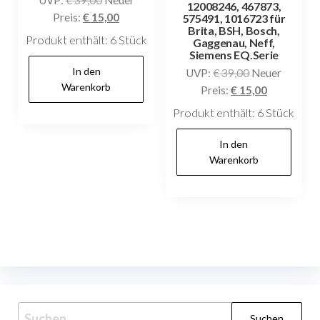
12008246, 467873,
Preis
Aktueller
Preis:
€
15,00
575491, 1016723 für
Brita, BSH, Bosch,
war:
Preis
Produkt enthält: 6
Stück
Gaggenau, Neff,
€ 39,00
ist:
Siemens EQ.Serie
€ 15,00.
In den
Ursprüngliche
UVP:
€
39,00
Neuer
Warenkorb
Preis
Aktueller
Preis:
€
15,00
war:
Preis
Produkt enthält: 6
Stück
€ 39,00
ist:
€ 15,00.
In den
Warenkorb
Suchen