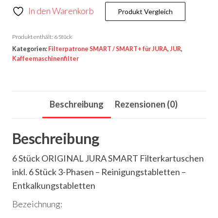
Claris
In den Warenkorb
Produkt Vergleich
Filterpatrone
Smart+
Produkt enthält: 6
Stück
|
Kategorien:
Filterpatrone SMART / SMART+ für JURA
,
JUR
,
Kaffeemaschinenfilter
Smart
Plus
(2
x
Beschreibung
Rezensionen (0)
3er-
Pack)
Beschreibung
inkl.
6
6 Stück ORIGINAL JURA SMART Filterkartuschen
Stück
inkl. 6 Stück 3-Phasen – Reinigungstabletten –
3-
Entkalkungstabletten
Phasen-
Bezeichnung:
Reinigungstabletten