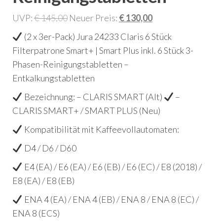
Ursprünglicher
Aktueller
UVP:
€
145,00
Neuer Preis:
€
130,00
Preis
Preis
(2 x 3er-Pack) Jura 24233 Claris 6 Stück
war:
ist:
Filterpatrone Smart+ | Smart Plus inkl. 6 Stück 3-
€ 145,00
€ 130,00.
Phasen-Reinigungstabletten –
Entkalkungstabletten
Bezeichnung: – CLARIS SMART (Alt)
–
CLARIS SMART+ / SMART PLUS (Neu)
Kompatibilität mit Kaffeevollautomaten:
D4 / D6 / D60
E4 (EA) / E6 (EA) / E6 (EB) / E6 (EC) / E8 (2018) /
E8 (EA) / E8 (EB)
ENA 4 (EA) / ENA 4 (EB) / ENA 8 / ENA 8 (EC) /
ENA 8 (ECS)