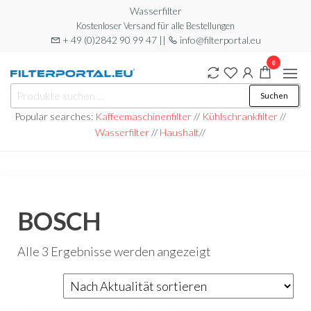
Zum
Wasserfilter
Kostenloser Versand für alle Bestellungen
Inhalt
+ 49 (0)2842 90 99 47 ||
info@filterportal.eu
springen
0
Filterportal
Wasserfilter
Suchen
Suchen
nach:
Popular searches:
Kaffeemaschinenfilter
//
Kühlschrankfilter
//
Wasserfilter
//
Haushalt
//
BOSCH
Nach
Alle 3 Ergebnisse werden angezeigt
Aktualität
sortiert