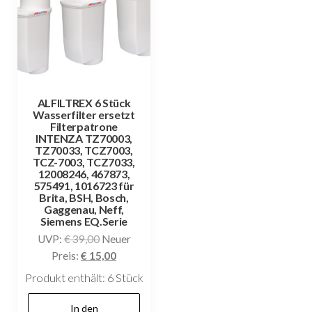
ALFILTREX 6 Stück
Wasserfilter ersetzt
Filterpatrone
INTENZA TZ70003,
TZ70033, TCZ7003,
TCZ-7003, TCZ7033,
12008246, 467873,
575491, 1016723 für
Brita, BSH, Bosch,
Gaggenau, Neff,
Siemens EQ.Serie
Ursprünglicher
UVP:
€
39,00
Neuer
Preis
Aktueller
Preis:
€
15,00
war:
Preis
Produkt enthält: 6
Stück
€ 39,00
ist:
€ 15,00.
In den