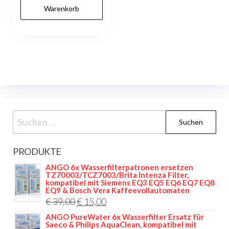
Warenkorb
Suchen
nach:
PRODUKTE
ANGO 6x Wasserfilterpatronen ersetzen
TZ70003/TCZ7003/Brita Intenza Filter,
kompatibel mit Siemens EQ3 EQ5 EQ6 EQ7 EQ8
EQ9 & Bosch Vera Kaffeevollautomaten
Ursprünglicher
Aktueller
€
39,00
€
15,00
Preis
Preis
ANGO PureWater 6x Wasserfilter Ersatz für
Saeco & Philips AquaClean, kompatibel mit