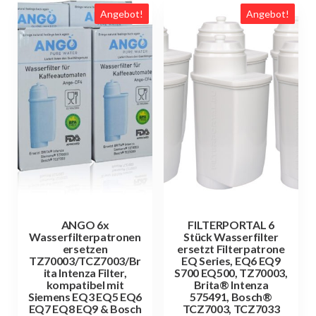
Angebot!
Angebot!
ANGO 6x
FILTERPORTAL 6
Wasserfilterpatronen
Stück Wasserfilter
ersetzen
ersetzt Filterpatrone
TZ70003/TCZ7003/Br
EQ Series, EQ6 EQ9
ita Intenza Filter,
S700 EQ500, TZ70003,
kompatibel mit
Brita® Intenza
Siemens EQ3 EQ5 EQ6
575491, Bosch®
EQ7 EQ8 EQ9 & Bosch
TCZ7003, TCZ7033