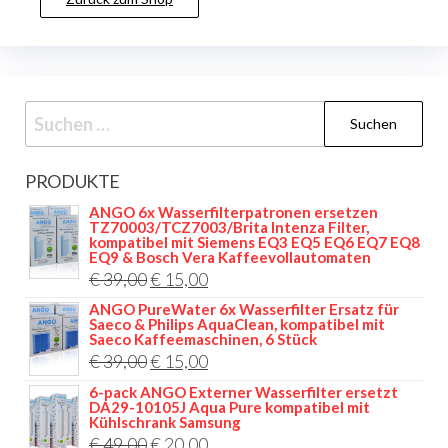
Suchen
nach:
PRODUKTE
ANGO 6x Wasserfilterpatronen ersetzen
TZ70003/TCZ7003/Brita Intenza Filter,
kompatibel mit Siemens EQ3 EQ5 EQ6 EQ7 EQ8
EQ9 & Bosch Vera Kaffeevollautomaten
Ursprünglicher
Aktueller
€
39,00
€
15,00
Preis
Preis
ANGO PureWater 6x Wasserfilter Ersatz für
Saeco & Philips AquaClean, kompatibel mit
war:
ist:
Saeco Kaffeemaschinen, 6 Stück
Ursprünglicher
Aktueller
€
39,00
€
15,00
€ 39,00
€ 15,00.
Preis
Preis
6-pack ANGO Externer Wasserfilter ersetzt
DA29-10105J Aqua Pure kompatibel mit
war:
ist:
Kühlschrank Samsung
Ursprünglicher
Aktueller
€
49,00
€ 39,00
€
20,00
€ 15,00.