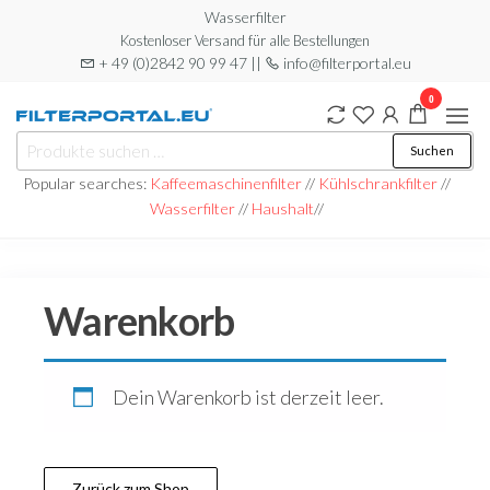
Zum
Wasserfilter
Kostenloser Versand für alle Bestellungen
Inhalt
+ 49 (0)2842 90 99 47 ||
info@filterportal.eu
springen
0
Filterportal
Wasserfilter
Suchen
Suchen
nach:
Popular searches:
Kaffeemaschinenfilter
//
Kühlschrankfilter
//
Wasserfilter
//
Haushalt
//
Warenkorb
Dein Warenkorb ist derzeit leer.
Zurück zum Shop